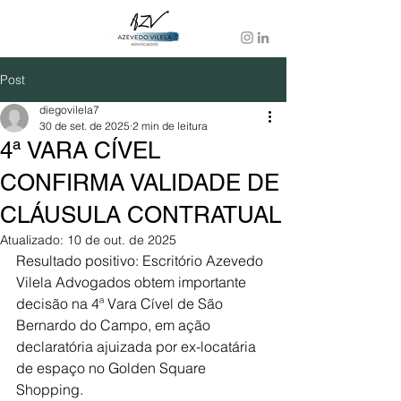
Post
diegovilela7
30 de set. de 2025
2 min de leitura
4ª VARA CÍVEL
CONFIRMA VALIDADE DE
CLÁUSULA CONTRATUAL
Atualizado:
10 de out. de 2025
Resultado positivo: Escritório Azevedo 
Vilela Advogados obtem importante 
decisão na 4ª Vara Cível de São 
Bernardo do Campo, em ação 
declaratória ajuizada por ex-locatária 
de espaço no Golden Square 
Shopping.