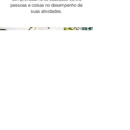
pessoas e coisas no desempenho de
suas atividades.
VAMOS NOS CONECTAR!
Endereço
São Paulo
Avenida das Nações Unidas, 12.901, 25º andar
Cep
04578-910
| Brooklin | São Paulo | SP
Rio de Janeiro