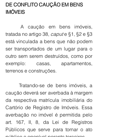
DE CONFLITO CAUÇÃO EM BENS 
IMÓVEIS
	A caução em bens imóveis, 
tratada no artigo 38, 
caput
 e §1, §2 e §3 
está vinculada a bens que não podem 
ser transportados de um lugar para o 
outro sem serem destruídos, como por 
exemplo: casas, apartamentos, 
terrenos e construções.
	Tratando-se de bens imóveis, a 
caução deverá ser averbada à margem 
da respectiva matrícula imobiliária do 
Cartório de Registro de Imóveis. Essa 
averbação no imóvel é permitida pelo 
art. 167, II, 8, da Lei de Registros 
Públicos que serve para tornar o ato 
público e oponível perante terceiros.